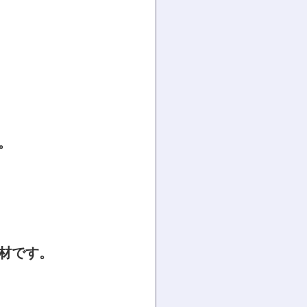
。
、
材です。