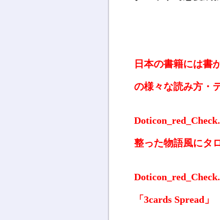
日本の書籍には書
の様々な読み方・
Doticon_red_
整った物語風にタ
Doticon_red
「3cards Sp